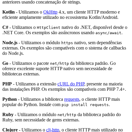
anteriores usando concatenação de strings.
Kotlin
- Utilizamos o
OkHttp
4.x, um cliente HTTP moderno e
eficiente amplamente utilizado no ecossistema Kotlin/Android.
C#
- Utilizamos o
nativo do .NET, disponível desde o
HttpClient
.NET Core. Os exemplos são assíncronos usando
.
async/await
Node.js
- Utilizamos o módulo
nativo, sem dependências
https
externas. Os exemplos são compatíveis com o sistema de callbacks
do Node.js.
Go
- Utilizamos o pacote
da biblioteca padrão. Go
net/http
oferece excelente suporte HTTP nativo sem necessidade de
bibliotecas externas.
PHP
- Utilizamos a extensão
cURL do PHP
, presente na maioria
das instalações PHP. Os exemplos são compatíveis com PHP 7.4+.
Python
- Utilizamos a biblioteca
requests
, o cliente HTTP mais
popular do Python. Instale com
.
pip install requests
Ruby
- Utilizamos o módulo
da biblioteca padrão do
net/http
Ruby, sem necessidade de gems externas.
Clojure
- Utilizamos o
clj-http
, o cliente HTTP mais utilizado no