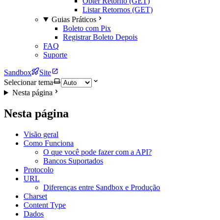
Obter Retorno (GET)
Listar Retornos (GET)
Guias Práticos
Boleto com Pix
Registrar Boleto Depois
FAQ
Suporte
Sandbox
Site
Selecionar tema
Nesta página
Nesta página
Visão geral
Como Funciona
O que você pode fazer com a API?
Bancos Suportados
Protocolo
URL
Diferenças entre Sandbox e Produção
Charset
Content Type
Dados