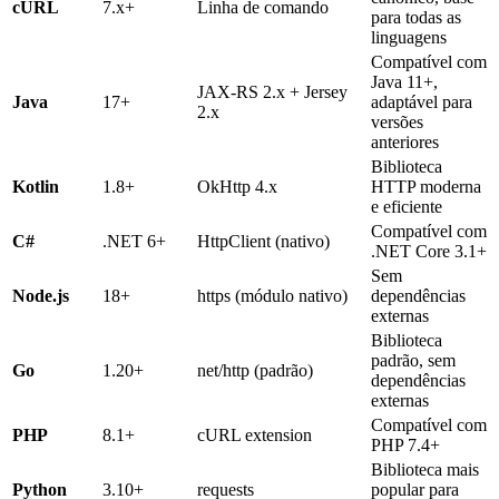
cURL
7.x+
Linha de comando
para todas as
linguagens
Compatível com
Java 11+,
JAX-RS 2.x + Jersey
Java
17+
adaptável para
2.x
versões
anteriores
Biblioteca
Kotlin
1.8+
OkHttp 4.x
HTTP moderna
e eficiente
Compatível com
C#
.NET 6+
HttpClient (nativo)
.NET Core 3.1+
Sem
Node.js
18+
https (módulo nativo)
dependências
externas
Biblioteca
padrão, sem
Go
1.20+
net/http (padrão)
dependências
externas
Compatível com
PHP
8.1+
cURL extension
PHP 7.4+
Biblioteca mais
Python
3.10+
requests
popular para