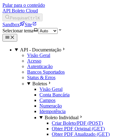
Pular para o conteúdo
API Boleto Cloud
Pesquisar
Ctrl
K
Sandbox
Site
Selecionar tema
API - Documentação
Visão Geral
Acesso
Autenticação
Bancos Suportados
Status & Erros
Boletos
Visão Geral
Conta Bancária
Campos
Numeração
Idempotência
Boleto Individual
Criar Boleto/PDF (POST)
Obter PDF Original (GET)
Obter PDF Atualizado (GET)