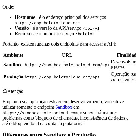
Onde:
Hostname
- é o endereço principal dos serviços
https://app.boletocloud.com
Versão
- é a versão da API/serviço
/api/v1
Recurso
- é o nome do serviço
/boletos
Portanto, existem apenas dois endpoints para acessar a API:
Ambiente
URL
Finalida
Desenvolvim
Sandbox
https://sandbox.boletocloud.com/api
e testes
Operação rea
Produção
https://app.boletocloud.com/api
com clientes
Atenção
Enquanto sua aplicação estiver em desenvolvimento, você deve
utilizar somente o endpoint
Sandbox
em
, isso evitará maiores
https://sandbox.boletocloud.com
problemas como bloqueio de chamadas, inconsistência de dados e
até o bloqueio total da conta na plataforma.
Diferenças entre Sandbox e Produção