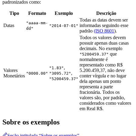
padronizados como:
Tipo
Formato
Exemplo
Descrição
Todas as datas devem ser
"aaaa-mm-
Datas
informadas seguindo esse
"2014-07-01"
dd"
padrão
(ISO 8601
).
Todos os valores devem
possuir apenas duas casas
decimais. No exemplo
que
"5200459.37"
normalmente é
representado como R$
,
"1.83"
Valores
5.200.459,37, não deve
,
"0000.00"
"3095.72"
Monetários
conter vírgula e no lugar
"5200459.37"
dela apenas um ponto
representa a parte
fracionária. Todos os
valores são, por padrão,
considerados como valores
em Real R$.
Sobre os exemplos
Seção intitulada “Sobre os exemplos”