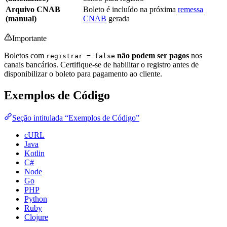
Arquivo CNAB
Boleto é incluído na próxima
remessa
(manual)
CNAB
gerada
Importante
Boletos com
não podem ser pagos
nos
registrar = false
canais bancários. Certifique-se de habilitar o registro antes de
disponibilizar o boleto para pagamento ao cliente.
Exemplos de Código
Seção intitulada “Exemplos de Código”
cURL
Java
Kotlin
C#
Node
Go
PHP
Python
Ruby
Clojure