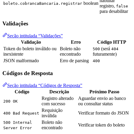
habilitar
boolean
boleto.cobrancaBancaria.registrar
registro,
false
para desabilitar
Validações
Seção intitulada “Validações”
Validação
Erro
Código HTTP
Token do boleto inválido ou
Boleto não
(será
500
404
inexistente
encontrado
futuramente)
JSON malformado
Erro de parsing
400
Códigos de Resposta
Seção intitulada “Códigos de Resposta”
Código
Descrição
Próximo Passo
Registro alterado
Aguardar envio ao banco
200 OK
com sucesso
ou consultar status
Requisição
Verificar formato do JSON
400 Bad Request
inválida
Boleto não
500 Internal
Verificar token do boleto
encontrado
Server Error