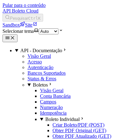
Pular para o conteúdo
API Boleto Cloud
Pesquisar
Ctrl
K
Sandbox
Site
Selecionar tema
API - Documentação
Visão Geral
Acesso
Autenticação
Bancos Suportados
Status & Erros
Boletos
Visão Geral
Conta Bancária
Campos
Numeração
Idempotência
Boleto Individual
Criar Boleto/PDF (POST)
Obter PDF Original (GET)
Obter PDF Atualizado (GET)