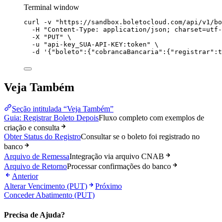
Terminal window
curl
-v
"
https://sandbox.boletocloud.com/api/v1/bo
-H
"
Content-Type: application/json; charset=utf-
-X
"
PUT
"
\
-u
"
api-key_SUA-API-KEY:token
"
\
-d
'
{"boleto":{"cobrancaBancaria":{"registrar":t
Veja Também
Seção intitulada “Veja Também”
Guia: Registrar Boleto Depois
Fluxo completo com exemplos de
criação e consulta
Obter Status do Registro
Consultar se o boleto foi registrado no
banco
Arquivo de Remessa
Integração via arquivo CNAB
Arquivo de Retorno
Processar confirmações do banco
Anterior
Alterar Vencimento (PUT)
Próximo
Conceder Abatimento (PUT)
Precisa de Ajuda?