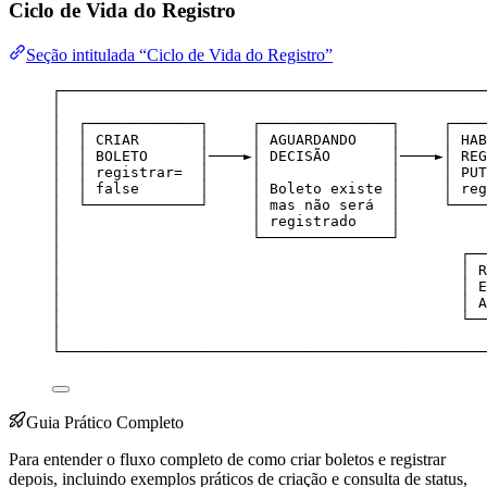
Ciclo de Vida do Registro
Seção intitulada “Ciclo de Vida do Registro”
┌─────────────────────────────────────────────────
│                                                 
│  ┌─────────────┐     ┌───────────────┐     ┌────
│  │ CRIAR       │     │ AGUARDANDO    │     │ HAB
│  │ BOLETO      │────►│ DECISÃO       │────►│ REG
│  │ registrar=  │     │               │     │ PUT
│  │ false       │     │ Boleto existe │     │ reg
│  └─────────────┘     │ mas não será  │     └────
│                      │ registrado    │          
│                      └───────────────┘          
│                                              ┌──
│                                              │ R
│                                              │ E
│                                              │ A
│                                              └──
│                                                 
└─────────────────────────────────────────────────
Guia Prático Completo
Para entender o fluxo completo de como criar boletos e registrar
depois, incluindo exemplos práticos de criação e consulta de status,