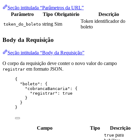
Seção intitulada “Parâmetros da URL”
Parâmetro
Tipo
Obrigatório
Descrição
Token identificador do
string
Sim
token_do_boleto
boleto
Body da Requisição
Seção intitulada “Body da Requisição”
O corpo da requisição deve conter o novo valor do campo
em formato JSON.
registrar
{
"boleto"
: {
"cobrancaBancaria"
: {
"registrar"
: 
true
}
}
}
Campo
Tipo
Descrição
para
true