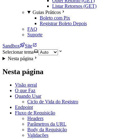
Obter Retorno (GET)
Listar Retornos (GET)
Guias Práticos
Boleto com Pix
Registrar Boleto Depois
FAQ
Suporte
Sandbox
Site
Selecionar tema
Nesta página
Nesta página
Visão geral
O que Faz
Quando Usar
Ciclo de Vida do Registro
Endpoint
Fluxo de Requisição
Headers
Parâmetros da URL
Body da Requisição
Validações