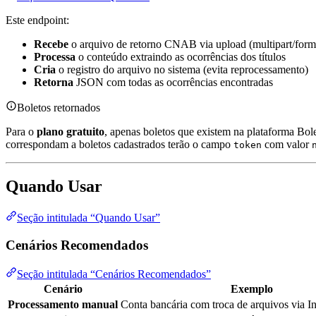
Este endpoint:
Recebe
o arquivo de retorno CNAB via upload (multipart/form
Processa
o conteúdo extraindo as ocorrências dos títulos
Cria
o registro do arquivo no sistema (evita reprocessamento)
Retorna
JSON com todas as ocorrências encontradas
Boletos retornados
Para o
plano gratuito
, apenas boletos que existem na plataforma Bol
correspondam a boletos cadastrados terão o campo
com valor
token
Quando Usar
Seção intitulada “Quando Usar”
Cenários Recomendados
Seção intitulada “Cenários Recomendados”
Cenário
Exemplo
Processamento manual
Conta bancária com troca de arquivos via I