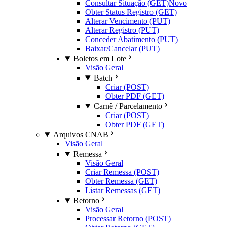
Consultar Situação (GET)
Novo
Obter Status Registro (GET)
Alterar Vencimento (PUT)
Alterar Registro (PUT)
Conceder Abatimento (PUT)
Baixar/Cancelar (PUT)
Boletos em Lote
Visão Geral
Batch
Criar (POST)
Obter PDF (GET)
Carnê / Parcelamento
Criar (POST)
Obter PDF (GET)
Arquivos CNAB
Visão Geral
Remessa
Visão Geral
Criar Remessa (POST)
Obter Remessa (GET)
Listar Remessas (GET)
Retorno
Visão Geral
Processar Retorno (POST)