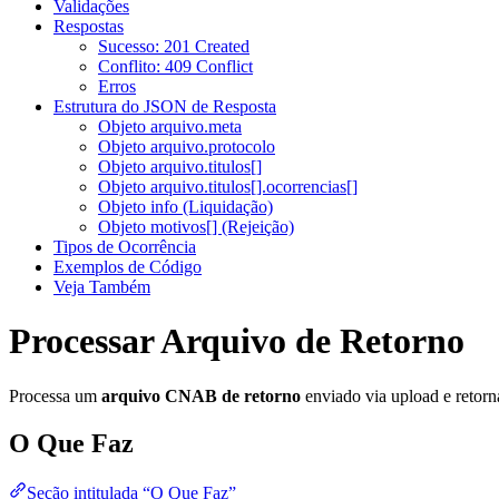
Validações
Respostas
Sucesso: 201 Created
Conflito: 409 Conflict
Erros
Estrutura do JSON de Resposta
Objeto arquivo.meta
Objeto arquivo.protocolo
Objeto arquivo.titulos[]
Objeto arquivo.titulos[].ocorrencias[]
Objeto info (Liquidação)
Objeto motivos[] (Rejeição)
Tipos de Ocorrência
Exemplos de Código
Veja Também
Processar Arquivo de Retorno
Processa um
arquivo CNAB de retorno
enviado via upload e retorn
O Que Faz
Seção intitulada “O Que Faz”