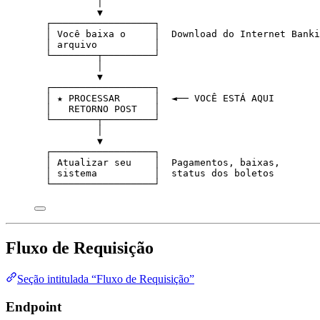
│
▼
┌──────────────────┐
│ Você baixa o     │  Download do Internet Banki
│ arquivo          │
└────────┬─────────┘
│
▼
┌──────────────────┐
│ ★ PROCESSAR      │  ◄── VOCÊ ESTÁ AQUI
│   RETORNO POST   │
└────────┬─────────┘
│
▼
┌──────────────────┐
│ Atualizar seu    │  Pagamentos, baixas,
│ sistema          │  status dos boletos
└──────────────────┘
Fluxo de Requisição
Seção intitulada “Fluxo de Requisição”
Endpoint