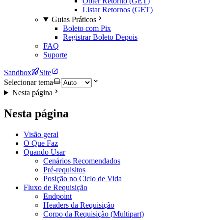
Obter Retorno (GET)
Listar Retornos (GET)
Guias Práticos
Boleto com Pix
Registrar Boleto Depois
FAQ
Suporte
Sandbox
Site
Selecionar tema
Nesta página
Nesta página
Visão geral
O Que Faz
Quando Usar
Cenários Recomendados
Pré-requisitos
Posição no Ciclo de Vida
Fluxo de Requisição
Endpoint
Headers da Requisição
Corpo da Requisição (Multipart)