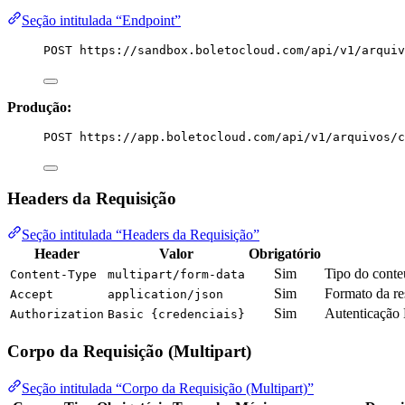
Seção intitulada “Endpoint”
POST https://sandbox.boletocloud.com/api/v1/arquiv
Produção:
POST https://app.boletocloud.com/api/v1/arquivos/c
Headers da Requisição
Seção intitulada “Headers da Requisição”
Header
Valor
Obrigatório
Sim
Tipo do conte
Content-Type
multipart/form-data
Sim
Formato da re
Accept
application/json
Sim
Autenticação
Authorization
Basic {credenciais}
Corpo da Requisição (Multipart)
Seção intitulada “Corpo da Requisição (Multipart)”