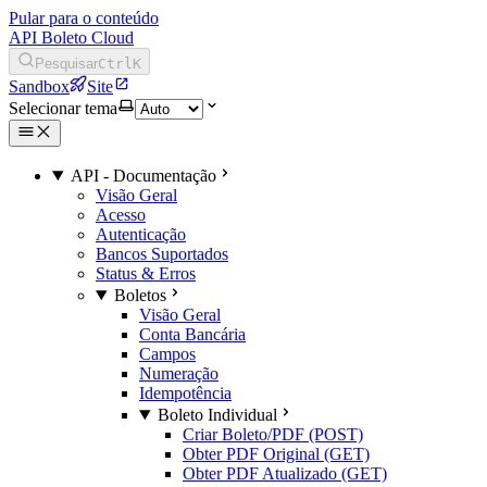
Pular para o conteúdo
API Boleto Cloud
Pesquisar
Ctrl
K
Sandbox
Site
Selecionar tema
API - Documentação
Visão Geral
Acesso
Autenticação
Bancos Suportados
Status & Erros
Boletos
Visão Geral
Conta Bancária
Campos
Numeração
Idempotência
Boleto Individual
Criar Boleto/PDF (POST)
Obter PDF Original (GET)
Obter PDF Atualizado (GET)