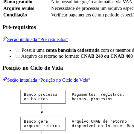
Plano gratuito
Não possui integração automática via VAN
Arquivo avulso
Necessidade de processar um arquivo espec
Conciliação
Verificar pagamentos de um período específ
Pré-requisitos
Seção intitulada “Pré-requisitos”
Possuir uma
conta bancária cadastrada
com os mesmos da
Arquivo de retorno no formato
CNAB 240 ou CNAB 400
Posição no Ciclo de Vida
Seção intitulada “Posição no Ciclo de Vida”
┌──────────────────┐
│ Banco processa   │  Pagamentos, registros,
│ os boletos       │  baixas, protestos
└────────┬─────────┘
│
▼
┌──────────────────┐
│ Banco gera       │  Arquivo CNAB de retorno
│ arquivo retorno  │  disponível no Internet Ban
└────────┬─────────┘