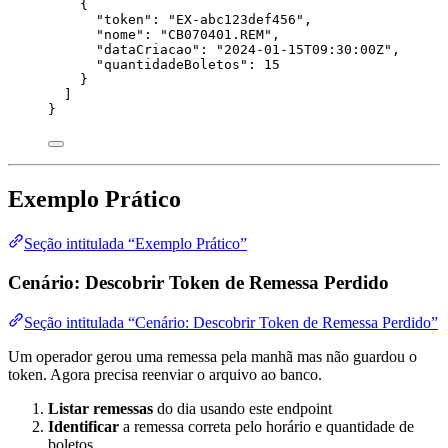
{
"token"
: 
"
EX-abc123def456
"
,
"nome"
: 
"
CB070401.REM
"
,
"dataCriacao"
: 
"
2024-01-15T09:30:00Z
"
,
"quantidadeBoletos"
: 
15
}
]
}
Exemplo Prático
Seção intitulada “Exemplo Prático”
Cenário: Descobrir Token de Remessa Perdido
Seção intitulada “Cenário: Descobrir Token de Remessa Perdido”
Um operador gerou uma remessa pela manhã mas não guardou o
token. Agora precisa reenviar o arquivo ao banco.
Listar remessas
do dia usando este endpoint
Identificar
a remessa correta pelo horário e quantidade de
boletos