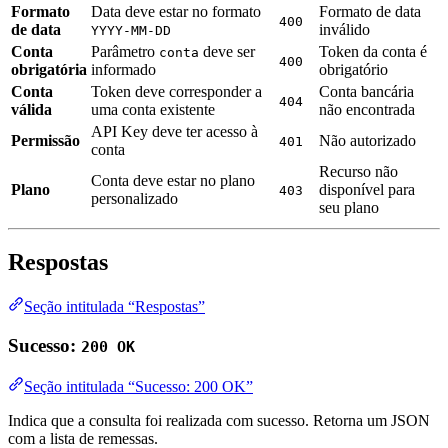
Formato
Data deve estar no formato
Formato de data
400
de data
inválido
YYYY-MM-DD
Conta
Parâmetro
deve ser
Token da conta é
conta
400
obrigatória
informado
obrigatório
Conta
Token deve corresponder a
Conta bancária
404
válida
uma conta existente
não encontrada
API Key deve ter acesso à
Permissão
Não autorizado
401
conta
Recurso não
Conta deve estar no plano
Plano
disponível para
403
personalizado
seu plano
Respostas
Seção intitulada “Respostas”
Sucesso:
200 OK
Seção intitulada “Sucesso: 200 OK”
Indica que a consulta foi realizada com sucesso. Retorna um JSON
com a lista de remessas.