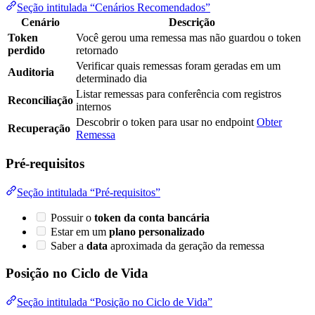
Seção intitulada “Cenários Recomendados”
Cenário
Descrição
Token
Você gerou uma remessa mas não guardou o token
perdido
retornado
Verificar quais remessas foram geradas em um
Auditoria
determinado dia
Listar remessas para conferência com registros
Reconciliação
internos
Descobrir o token para usar no endpoint
Obter
Recuperação
Remessa
Pré-requisitos
Seção intitulada “Pré-requisitos”
Possuir o
token da conta bancária
Estar em um
plano personalizado
Saber a
data
aproximada da geração da remessa
Posição no Ciclo de Vida
Seção intitulada “Posição no Ciclo de Vida”