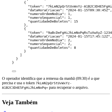
{
"token"
: 
"
7kLmN2pQrStUvWxYz-A1B2C3D4E5FgHi
"dataHoraCriacao"
: 
"
2024-01-15T09:30:45Z
"
,
"numeroOrdemNoDia"
: 
1
,
"numeroSequencial"
: 
1
,
"quantidadeDeBoletos"
: 
15
},
{
"token"
: 
"
9aBcDeFgHiJkLmNoPqRsTuVwXyZ-1234
"dataHoraCriacao"
: 
"
2024-01-15T17:45:12Z
"
,
"numeroOrdemNoDia"
: 
2
,
"numeroSequencial"
: 
2
,
"quantidadeDeBoletos"
: 
8
}
]
}
}
O operador identifica que a remessa da manhã (09:30) é a que
precisa e usa o token
7kLmN2pQrStUvWxYz-
para recuperar o arquivo.
A1B2C3D4E5FgHiJkLmNoPq=
Veja Também