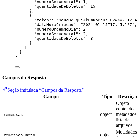
"numeroSequencial"
: 
1
,
"quantidadeDeBoletos"
: 
15
},
{
"token"
: 
"
9aBcDeFgHiJkLmNoPqRsTuVwXyZ-1234
"dataHoraCriacao"
: 
"
2024-01-15T17:45:12Z
"
,
"numeroOrdemNoDia"
: 
2
,
"numeroSequencial"
: 
2
,
"quantidadeDeBoletos"
: 
8
}
]
}
}
Campos da Resposta
Seção intitulada “Campos da Resposta”
Campo
Tipo
Descriçã
Objeto
contendo
object
metadados
remessas
lista de
arquivos
Metadados
object
remessas.meta