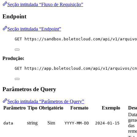
Seção intitulada “Fluxo de Requisição”
Endpoint
Seção intitulada “Endpoint”
GET https://sandbox.boletocloud.com/api/v1/arquiv
Produção:
GET https://app.boletocloud.com/api/v1/arquivos/cn
Parâmetros de Query
Seção intitulada “Parâmetros de Query”
Parâmetro
Tipo
Obrigatório
Formato
Exemplo
Des
Data
gera
string
Sim
data
YYYY-MM-DD
2024-01-15
das
reme