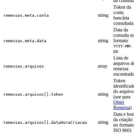
da consult
Token da
conta
string
remessas.meta.conta
bancária
consultada
Data da
consulta n
string
formato
remessas.meta.data
YYYY-MM-
DD
Lista de
arquivos d
array
remessas.arquivos
remessa
encontrad
Token
identificad
do arquivo
string
remessas.arquivos[].token
(use para
Obter
Remessa
)
Data e hor
da criação
string
remessas.arquivos[].dataHoraCriacao
no formato
ISO 8601