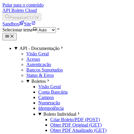
Pular para o conteúdo
API Boleto Cloud
Pesquisar
Ctrl
K
Sandbox
Site
Selecionar tema
API - Documentação
Visão Geral
Acesso
Autenticação
Bancos Suportados
Status & Erros
Boletos
Visão Geral
Conta Bancária
Campos
Numeração
Idempotência
Boleto Individual
Criar Boleto/PDF (POST)
Obter PDF Original (GET)
Obter PDF Atualizado (GET)