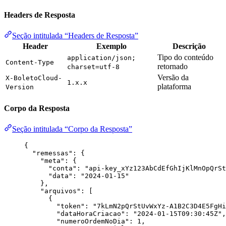
Headers de Resposta
Seção intitulada “Headers de Resposta”
Header
Exemplo
Descrição
Tipo do conteúdo
application/json;
Content-Type
retornado
charset=utf-8
Versão da
X-BoletoCloud-
1.x.x
plataforma
Version
Corpo da Resposta
Seção intitulada “Corpo da Resposta”
{
"remessas"
: {
"meta"
: {
"conta"
: 
"
api-key_xYz123AbCdEfGhIjKlMnOpQrSt
"data"
: 
"
2024-01-15
"
},
"arquivos"
: [
{
"token"
: 
"
7kLmN2pQrStUvWxYz-A1B2C3D4E5FgHi
"dataHoraCriacao"
: 
"
2024-01-15T09:30:45Z
"
,
"numeroOrdemNoDia"
: 
1
,