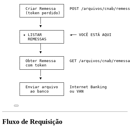
┌──────────────────┐
│  Criar Remessa   │  POST /arquivos/cnab/remess
│  (token perdido) │
└────────┬─────────┘
│
▼
┌──────────────────┐
│ ★ LISTAR         │  ◄── VOCÊ ESTÁ AQUI
│   REMESSAS       │
└────────┬─────────┘
│
▼
┌──────────────────┐
│  Obter Remessa   │  GET /arquivos/cnab/remessa
│  com token       │
└────────┬─────────┘
│
▼
┌──────────────────┐
│  Enviar arquivo  │  Internet Banking
│    ao banco      │  ou VAN
└──────────────────┘
Fluxo de Requisição