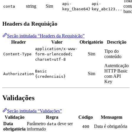
Tok
api-
api-
string
Sim
cont
conta
key_{base64}
key_abc123...
banc
Headers da Requisição
Seção intitulada “Headers da Requisição”
Header
Valor
Obrigatório
Descrição
application/x-www-
Tipo do
Sim
Content-Type
form-urlencoded;
conteúdo
charset=utf-8
Autenticação
HTTP Basic
Basic
Sim
Authorization
com API
{credenciais}
Key
Validações
Seção intitulada “Validações”
Validação
Regra
Código
Mensagem
Data
Parâmetro
deve ser
data
Data é obrigatória
400
obrigatória
informado