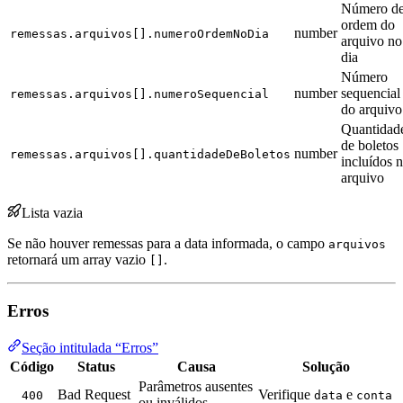
Número d
ordem do
number
remessas.arquivos[].numeroOrdemNoDia
arquivo no
dia
Número
number
sequencial
remessas.arquivos[].numeroSequencial
do arquivo
Quantidad
de boletos
number
remessas.arquivos[].quantidadeDeBoletos
incluídos 
arquivo
Lista vazia
Se não houver remessas para a data informada, o campo
arquivos
retornará um array vazio
.
[]
Erros
Seção intitulada “Erros”
Código
Status
Causa
Solução
Parâmetros ausentes
Bad Request
Verifique
e
400
data
conta
ou inválidos