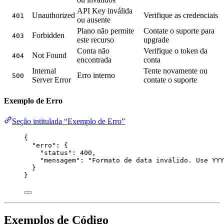
API Key inválida
Unauthorized
Verifique as credenciais
401
ou ausente
Plano não permite
Contate o suporte para
Forbidden
403
este recurso
upgrade
Conta não
Verifique o token da
Not Found
404
encontrada
conta
Internal
Tente novamente ou
Erro interno
500
Server Error
contate o suporte
Exemplo de Erro
Seção intitulada “Exemplo de Erro”
{
"erro"
: {
"status"
: 
400
,
"mensagem"
: 
"
Formato de data inválido. Use YYY
}
}
Exemplos de Código