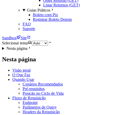
Obter Retorno (GET)
Listar Retornos (GET)
Guias Práticos
Boleto com Pix
Registrar Boleto Depois
FAQ
Suporte
Sandbox
Site
Selecionar tema
Nesta página
Nesta página
Visão geral
O Que Faz
Quando Usar
Cenários Recomendados
Pré-requisitos
Posição no Ciclo de Vida
Fluxo de Requisição
Endpoint
Parâmetros de Query
Headers da Requisição