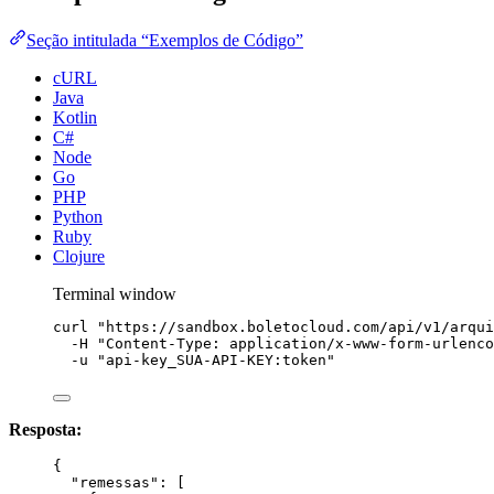
Seção intitulada “Exemplos de Código”
cURL
Java
Kotlin
C#
Node
Go
PHP
Python
Ruby
Clojure
Terminal window
curl
"
https://sandbox.boletocloud.com/api/v1/arqui
-H
"
Content-Type: application/x-www-form-urlenco
-u
"
api-key_SUA-API-KEY:token
"
Resposta:
{
"remessas"
: [