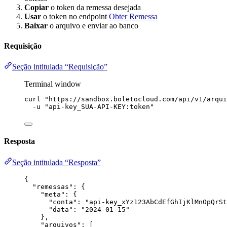
Copiar
o token da remessa desejada
Usar
o token no endpoint
Obter Remessa
Baixar
o arquivo e enviar ao banco
Requisição
Seção intitulada “Requisição”
Terminal window
curl
"
https://sandbox.boletocloud.com/api/v1/arqui
-u
"
api-key_SUA-API-KEY:token
"
Resposta
Seção intitulada “Resposta”
{
"remessas"
: {
"meta"
: {
"conta"
: 
"
api-key_xYz123AbCdEfGhIjKlMnOpQrSt
"data"
: 
"
2024-01-15
"
},
"arquivos"
: [