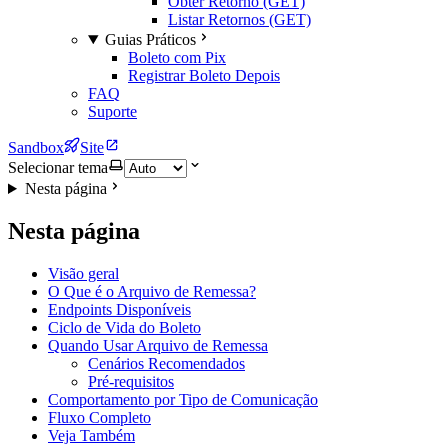
Obter Retorno (GET)
Listar Retornos (GET)
Guias Práticos
Boleto com Pix
Registrar Boleto Depois
FAQ
Suporte
Sandbox
Site
Selecionar tema
Nesta página
Nesta página
Visão geral
O Que é o Arquivo de Remessa?
Endpoints Disponíveis
Ciclo de Vida do Boleto
Quando Usar Arquivo de Remessa
Cenários Recomendados
Pré-requisitos
Comportamento por Tipo de Comunicação
Fluxo Completo
Veja Também