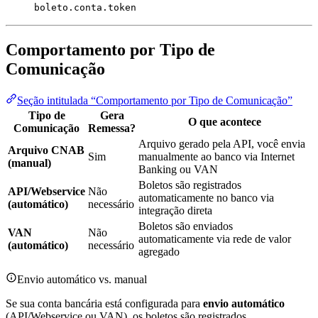
boleto.conta.token
Comportamento por Tipo de
Comunicação
Seção intitulada “Comportamento por Tipo de Comunicação”
Tipo de
Gera
O que acontece
Comunicação
Remessa?
Arquivo gerado pela API, você envia
Arquivo CNAB
Sim
manualmente ao banco via Internet
(manual)
Banking ou VAN
Boletos são registrados
API/Webservice
Não
automaticamente no banco via
(automático)
necessário
integração direta
Boletos são enviados
VAN
Não
automaticamente via rede de valor
(automático)
necessário
agregado
Envio automático vs. manual
Se sua conta bancária está configurada para
envio automático
(API/Webservice ou VAN), os boletos são registrados