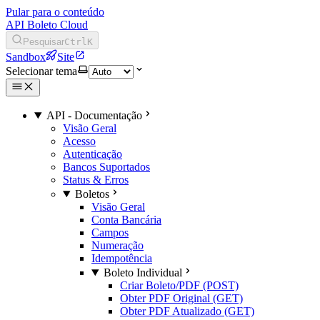
Pular para o conteúdo
API Boleto Cloud
Pesquisar
Ctrl
K
Sandbox
Site
Selecionar tema
API - Documentação
Visão Geral
Acesso
Autenticação
Bancos Suportados
Status & Erros
Boletos
Visão Geral
Conta Bancária
Campos
Numeração
Idempotência
Boleto Individual
Criar Boleto/PDF (POST)
Obter PDF Original (GET)
Obter PDF Atualizado (GET)