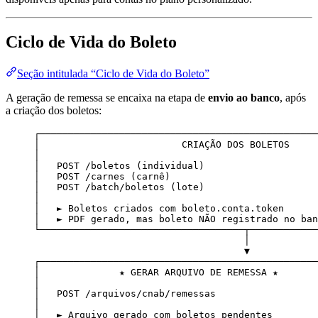
Ciclo de Vida do Boleto
Seção intitulada “Ciclo de Vida do Boleto”
A geração de remessa se encaixa na etapa de
envio ao banco
, após
a criação dos boletos:
┌─────────────────────────────────────────────────
│                         CRIAÇÃO DOS BOLETOS     
│                                                 
│   POST /boletos (individual)                    
│   POST /carnes (carnê)                          
│   POST /batch/boletos (lote)                    
│                                                 
│   ► Boletos criados com boleto.conta.token      
│   ► PDF gerado, mas boleto NÃO registrado no ban
└────────────────────────────────────┬────────────
│
▼
┌─────────────────────────────────────────────────
│              ★ GERAR ARQUIVO DE REMESSA ★       
│                                                 
│   POST /arquivos/cnab/remessas                  
│                                                 
│   ► Arquivo gerado com boletos pendentes        