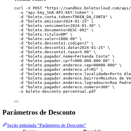
curl
-X
POST
"
https://sandbox.boletocloud.com/api/
-u
"
api-key_SUA-API-KEY:token
"
\
-d
"
boleto.conta.token=TOKEN_DA_CONTA
"
\
-d
"
boleto.emissao=2024-01-15
"
\
-d
"
boleto.vencimento=2024-01-30
"
\
-d
"
boleto.documento=DESC-002
"
\
-d
"
boleto.titulo=DM
"
\
-d
"
boleto.valor=1000.00
"
\
-d
"
boleto.desconto1.codigo=2
"
\
-d
"
boleto.desconto1.data=2024-01-25
"
\
-d
"
boleto.desconto1.taxa=5.00
"
\
-d
"
boleto.pagador.nome=Fernanda Costa
"
\
-d
"
boleto.pagador.cprf=000.000.000-00
"
\
-d
"
boleto.pagador.endereco.cep=00000-000
"
\
-d
"
boleto.pagador.endereco.uf=RS
"
\
-d
"
boleto.pagador.endereco.localidade=Porto Ale
-d
"
boleto.pagador.endereco.bairro=Moinhos de Ve
-d
"
boleto.pagador.endereco.logradouro=Rua Padre
-d
"
boleto.pagador.endereco.numero=300
"
\
-o
boleto-desconto-percentual.pdf
Parâmetros de Desconto
Seção intitulada “Parâmetros de Desconto”