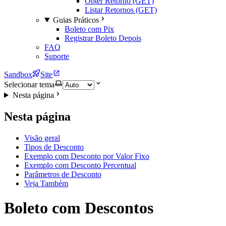
Obter Retorno (GET)
Listar Retornos (GET)
Guias Práticos
Boleto com Pix
Registrar Boleto Depois
FAQ
Suporte
Sandbox
Site
Selecionar tema
Nesta página
Nesta página
Visão geral
Tipos de Desconto
Exemplo com Desconto por Valor Fixo
Exemplo com Desconto Percentual
Parâmetros de Desconto
Veja Também
Boleto com Descontos