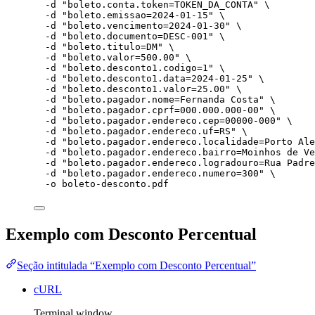
-d
"
boleto.conta.token=TOKEN_DA_CONTA
"
\
-d
"
boleto.emissao=2024-01-15
"
\
-d
"
boleto.vencimento=2024-01-30
"
\
-d
"
boleto.documento=DESC-001
"
\
-d
"
boleto.titulo=DM
"
\
-d
"
boleto.valor=500.00
"
\
-d
"
boleto.desconto1.codigo=1
"
\
-d
"
boleto.desconto1.data=2024-01-25
"
\
-d
"
boleto.desconto1.valor=25.00
"
\
-d
"
boleto.pagador.nome=Fernanda Costa
"
\
-d
"
boleto.pagador.cprf=000.000.000-00
"
\
-d
"
boleto.pagador.endereco.cep=00000-000
"
\
-d
"
boleto.pagador.endereco.uf=RS
"
\
-d
"
boleto.pagador.endereco.localidade=Porto Ale
-d
"
boleto.pagador.endereco.bairro=Moinhos de Ve
-d
"
boleto.pagador.endereco.logradouro=Rua Padre
-d
"
boleto.pagador.endereco.numero=300
"
\
-o
boleto-desconto.pdf
Exemplo com Desconto Percentual
Seção intitulada “Exemplo com Desconto Percentual”
cURL
Terminal window