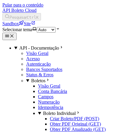
Pular para o conteúdo
API Boleto Cloud
Pesquisar
Ctrl
K
Sandbox
Site
Selecionar tema
API - Documentação
Visão Geral
Acesso
Autenticação
Bancos Suportados
Status & Erros
Boletos
Visão Geral
Conta Bancária
Campos
Numeração
Idempotência
Boleto Individual
Criar Boleto/PDF (POST)
Obter PDF Original (GET)
Obter PDF Atualizado (GET)