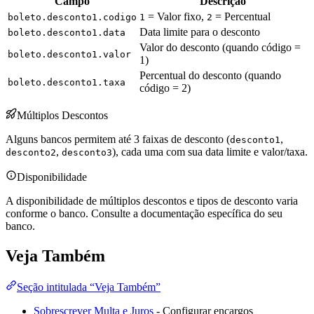
Campo
Descrição
= Valor fixo,
= Percentual
boleto.desconto1.codigo
1
2
Data limite para o desconto
boleto.desconto1.data
Valor do desconto (quando código =
boleto.desconto1.valor
1)
Percentual do desconto (quando
boleto.desconto1.taxa
código = 2)
Múltiplos Descontos
Alguns bancos permitem até 3 faixas de desconto (
,
desconto1
,
), cada uma com sua data limite e valor/taxa.
desconto2
desconto3
Disponibilidade
A disponibilidade de múltiplos descontos e tipos de desconto varia
conforme o banco. Consulte a documentação específica do seu
banco.
Veja Também
Seção intitulada “Veja Também”
Sobrescrever Multa e Juros
- Configurar encargos